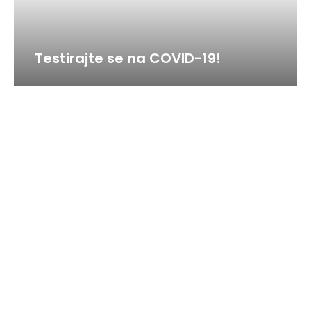
Testirajte se na COVID-19!
TESTIRAJTE SE NA COVID-19!
Saznaj više