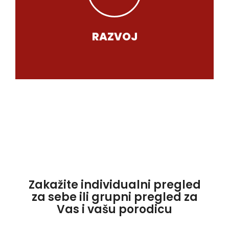
najsavremeniju opremu i tehnologije.
Kontinuiran razvoj i ulaganje u
RAZVOJ
Zakažite individualni pregled
za sebe ili grupni pregled za
Vas i vašu porodicu