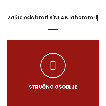
Zašto odabrati SiNLAB laboratorij
usluge.
kapital, garancija pouzdanosti i kvaliteta
Stručno i odgovorno osoblje je naš najveći
STRUČNO OSOBLJE